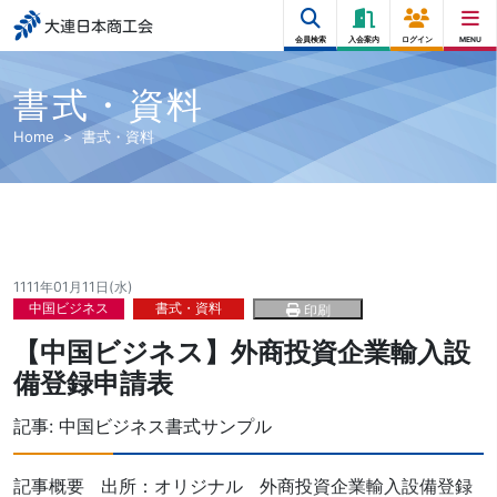
大連日本商工会
会員検索
入会案内
ログイン
MENU
書式・資料
Home
書式・資料
1111年01月11日(水)
中国ビジネス
書式・資料
印刷
【中国ビジネス】外商投資企業輸入設
備登録申請表
記事:
中国ビジネス書式サンプル
記事概要 出所：オリジナル 外商投資企業輸入設備登録