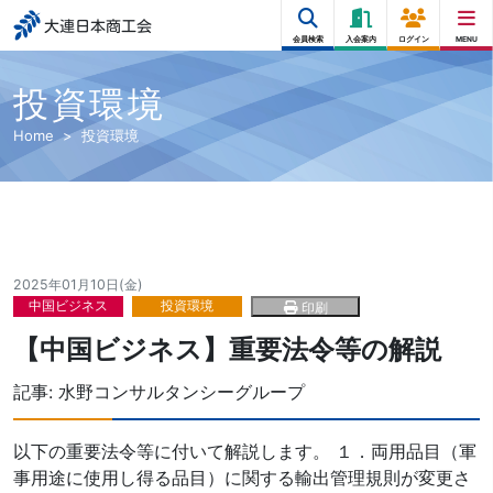
大連日本商工会
会員検索
入会案内
ログイン
MENU
投資環境
Home
投資環境
2025年01月10日(金)
中国ビジネス
投資環境
印刷
【中国ビジネス】重要法令等の解説
記事:
水野コンサルタンシーグループ
以下の重要法令等に付いて解説します。 １．両用品目（軍
事用途に使用し得る品目）に関する輸出管理規則が変更さ