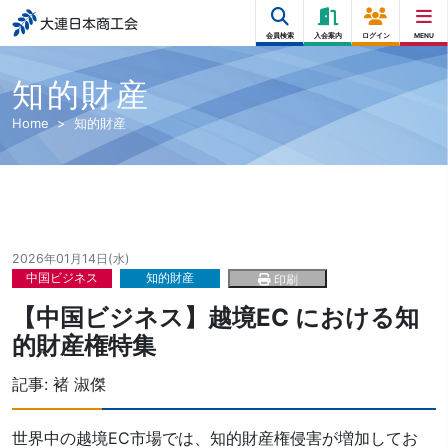
大連日本商工会
会員検索
入会案内
ログイン
MENU
知的財産
Home
知的財産
2026年01月14日(水)
中国ビジネス
知的財産
印刷
【中国ビジネス】越境EC における知
的財産権特集
記事:
褚 淑傑
世界中の越境EC市場では、知的財産権侵害が増加してお