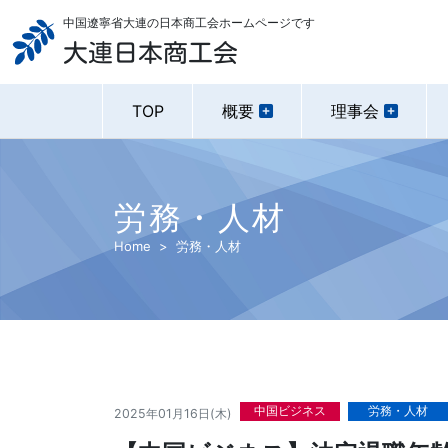
中国遼寧省大連の日本商工会ホームページです
大連日本商工会
TOP
概要
理事会
労務・人材
Home
労務・人材
中国ビジネス
労務・人材
2025年01月16日(木)