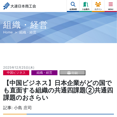
大連日本商工会
会員検索
入会案内
ログイン
MENU
組織・経営
Home
組織・経営
2025年12月25日(木)
中国ビジネス
組織・経営
印刷
【中国ビジネス】日本企業がどの国で
も直面する組織の共通四課題②共通四
課題のおさらい
記事:
小島 庄司