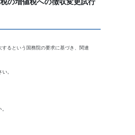
税の増値税への徴収変更試行
大するという国務院の要求に基づき、関連
さい。
い。