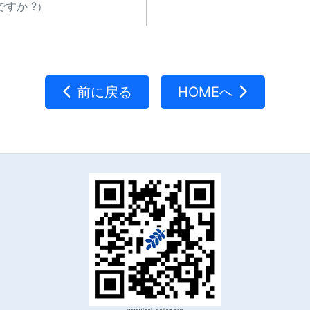
すか ?）
前に戻る
HOMEへ