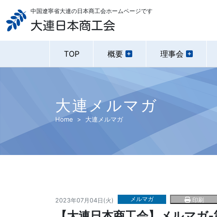
中国遼寧省大連の日本商工会ホームページです
大連日本商工会
TOP
概要
理事会
大連メルマガ
Home
大連メルマガ
メルマガ
印刷
2023年07月04日(火)
【大連日本商工会】メルマガ-第