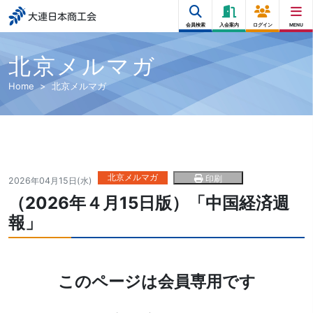
大連日本商工会
会員検索
入会案内
ログイン
MENU
北京メルマガ
Home
北京メルマガ
北京メルマガ
印刷
2026年04月15日(水)
（2026年４月15日版）「中国経済週
報」
このページは会員専用です