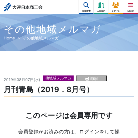
大連日本商工会
会員検索
入会案内
ログイン
MENU
その他地域メルマガ
Home
その他地域メルマガ
他地域メルマガ
印刷
2019年08月07日(水)
月刊青島（2019．8月号）
このページは会員専用です
会員登録がお済みの方は、ログインをして操