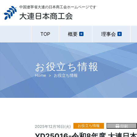
中国遼寧省大連の日本商工会ホームページです
大連日本商工会
TOP
概要
理事会
お役立ち情報
Home
お役立ち情報
お役立ち情報
印刷
2025年12月16日(火)
YD25016-令和8年度 大連