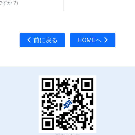
すか ?）
前に戻る
HOMEへ