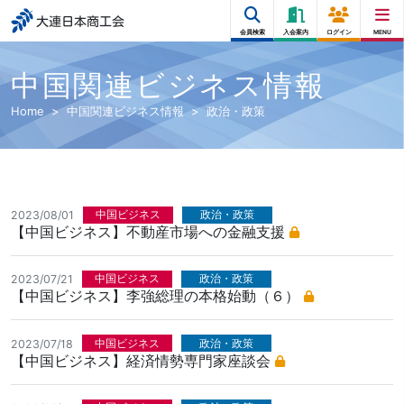
大連日本商工会
会員検索
入会案内
ログイン
MENU
中国関連ビジネス情報
Home
中国関連ビジネス情報
政治・政策
中国ビジネス
政治・政策
2023/08/01
【中国ビジネス】不動産市場への金融支援
中国ビジネス
政治・政策
2023/07/21
【中国ビジネス】李強総理の本格始動（６）
中国ビジネス
政治・政策
2023/07/18
【中国ビジネス】経済情勢専門家座談会