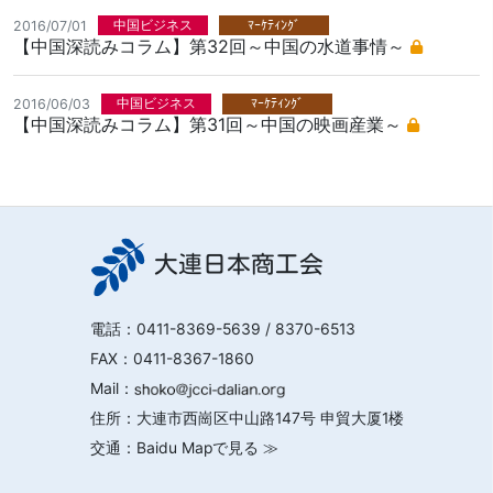
中国ビジネス
ﾏｰｹﾃｨﾝｸﾞ
2016/07/01
【中国深読みコラム】第32回～中国の水道事情～
中国ビジネス
ﾏｰｹﾃｨﾝｸﾞ
2016/06/03
【中国深読みコラム】第31回～中国の映画産業～
大連日本商工会
電話：
0411-8369-5639
/ 8370-6513
FAX：0411-8367-1860
Mail：
住所：大連市西崗区中山路147号 申貿大厦1楼
交通：
Baidu Mapで見る ≫