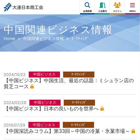
大連日本商工会
会員検索
入会案内
ログイン
MENU
中国関連ビジネス情報
Home
中国関連ビジネス情報
ﾏｰｹﾃｨﾝｸﾞ
中国ビジネス
ﾏｰｹﾃｨﾝｸﾞ
2024/10/22
【中国ビジネス】中国生活、最近の話題：ミシュラン店の
貧乏コース
中国ビジネス
ﾏｰｹﾃｨﾝｸﾞ
2024/02/26
【中国ビジネス】日本の良いものを世界へ
中国ビジネス
ﾏｰｹﾃｨﾝｸﾞ
2016/07/29
【中国深読みコラム】第33回～中国の冷菓・氷菓市場～