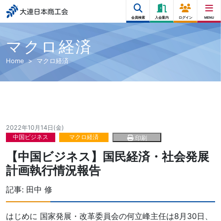
大連日本商工会
会員検索
入会案内
ログイン
MENU
マクロ経済
Home
マクロ経済
2022年10月14日(金)
中国ビジネス
マクロ経済
印刷
【中国ビジネス】国民経済・社会発展
計画執行情況報告
記事:
田中 修
はじめに 国家発展・改革委員会の何立峰主任は8月30日、