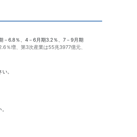
期－6.8％、4－6月期3.2％、7－9月期
、2.6％増、第3次産業は55兆3977億元、
さい。
い。