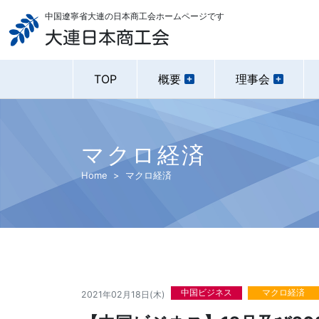
中国遼寧省大連の日本商工会ホームページです
大連日本商工会
TOP
概要
理事会
マクロ経済
Home
マクロ経済
中国ビジネス
マクロ経済
2021年02月18日(木)