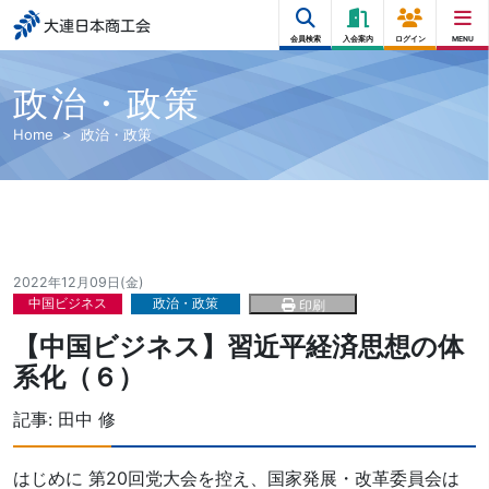
大連日本商工会
会員検索
入会案内
ログイン
MENU
政治・政策
Home
政治・政策
2022年12月09日(金)
中国ビジネス
政治・政策
印刷
【中国ビジネス】習近平経済思想の体
系化（６）
記事:
田中 修
はじめに 第20回党大会を控え、国家発展・改革委員会は