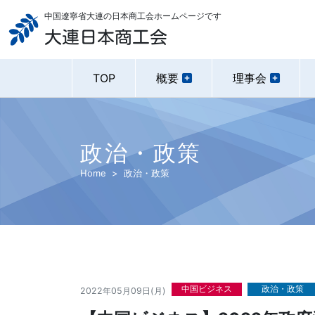
中国遼寧省大連の日本商工会ホームページです
大連日本商工会
TOP
概要
理事会
政治・政策
Home
政治・政策
中国ビジネス
政治・政策
2022年05月09日(月)