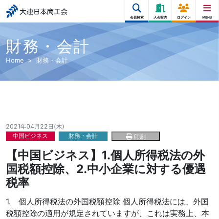
大連日本商工会
会員検索
入会案内
ログイン
MENU
財務・会計
Home
財務・会計
2021年04月22日(木)
中国ビジネス
財務・会計
印刷
【中国ビジネス】1.個人所得税法の外
国税額控除、2.中小企業に対する優遇
税率
1. 個人所得税法の外国税額控除 個人所得税法には、外国
税額控除の適用が規定されていますが、これは実務上、本