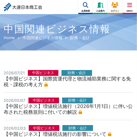
大連日本商工会
会員検索
入会案内
ログイン
MENU
中国関連ビジネス情報
Home
中国関連ビジネス情報
財務・会計
中国ビジネス
財務・会計
2026/07/21
【中国ビジネス】国際貨運代理と物流補助業務に関する免
税・課税の考え方
中国ビジネス
財務・会計
2026/05/07
【中国ビジネス】増値税法施行（2026年1月1日）に伴い公
布された税務規則に付いての解説
中国ビジネス
財務・会計
2026/02/03
【中国ビジネス】増値税法施行の影響について