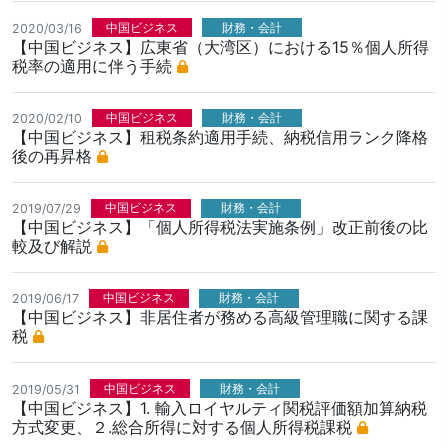
中国ビジネス
財務・会計
2020/03/16
【中国ビジネス】広東省（大湾区）における15％個人所得
税率の適用に伴う手続
中国ビジネス
財務・会計
2020/02/10
【中国ビジネス】租税条約適用手続、納税信用ランク降格
後の再昇格
中国ビジネス
財務・会計
2019/07/29
【中国ビジネス】「個人所得税法実施条例」改正前後の比
較及び解説
中国ビジネス
財務・会計
2019/06/17
【中国ビジネス】非居住者が務める高級管理職に関する課
税
中国ビジネス
財務・会計
2019/05/31
【中国ビジネス】1. 輸入ロイヤルティ関税評価額加算納税
方式変更、２.総合所得に対する個人所得税課税