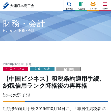
大連日本商工会
会員検索
入会案内
ログイン
MENU
財務・会計
Home
財務・会計
2020年02月10日(月)
中国ビジネス
財務・会計
印刷
【中国ビジネス】租税条約適用手続、
納税信用ランク降格後の再昇格
記事:
水野 真澄
租税条約適用手続 2019年10月14日に、「非居住納税者 の