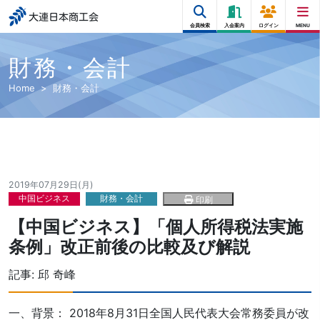
大連日本商工会
会員検索
入会案内
ログイン
MENU
財務・会計
Home
財務・会計
2019年07月29日(月)
中国ビジネス
財務・会計
印刷
【中国ビジネス】「個人所得税法実施
条例」改正前後の比較及び解説
記事:
邱 奇峰
一、背景： 2018年8月31日全国人民代表大会常務委員が改