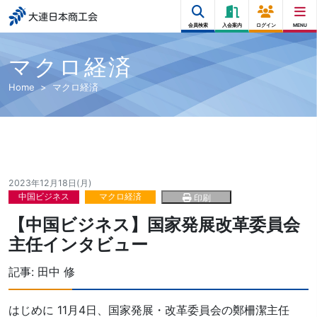
大連日本商工会
会員検索
入会案内
ログイン
MENU
マクロ経済
Home
マクロ経済
2023年12月18日(月)
中国ビジネス
マクロ経済
印刷
【中国ビジネス】国家発展改革委員会
主任インタビュー
記事:
田中 修
はじめに 11月4日、国家発展・改革委員会の鄭柵潔主任