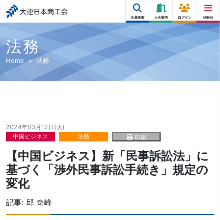
大連日本商工会
会員検索
入会案内
ログイン
MENU
法務
Home
法務
2024年03月12日(火)
中国ビジネス
法務
印刷
【中国ビジネス】新「民事訴訟法」に
基づく「渉外民事訴訟手続き」規定の
変化
記事:
邱 奇峰