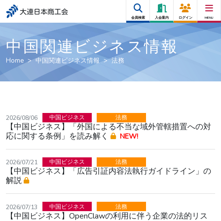
大連日本商工会
会員検索
入会案内
ログイン
MENU
中国関連ビジネス情報
Home
中国関連ビジネス情報
法務
中国ビジネス
法務
2026/08/06
【中国ビジネス】「外国による不当な域外管轄措置への対
応に関する条例」を読み解く
NEW!
中国ビジネス
法務
2026/07/21
【中国ビジネス】「広告引証内容法執行ガイドライン」の
解説
中国ビジネス
法務
2026/07/13
【中国ビジネス】OpenClawの利用に伴う企業の法的リス