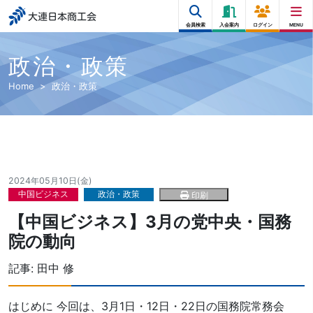
大連日本商工会
会員検索
入会案内
ログイン
MENU
政治・政策
Home
政治・政策
2024年05月10日(金)
中国ビジネス
政治・政策
印刷
【中国ビジネス】3月の党中央・国務
院の動向
記事:
田中 修
はじめに 今回は、3月1日・12日・22日の国務院常務会