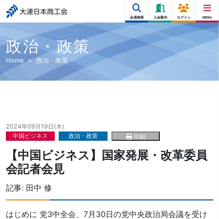
大連日本商工会
会員検索
入会案内
ログイン
MENU
政治・政策
Home
政治・政策
2024年09月19日(木)
中国ビジネス
政治・政策
印刷
【中国ビジネス】国家発展・改革委員
会記者会見
記事:
田中 修
はじめに 党3中全会、7月30日の党中央政治局会議を受け