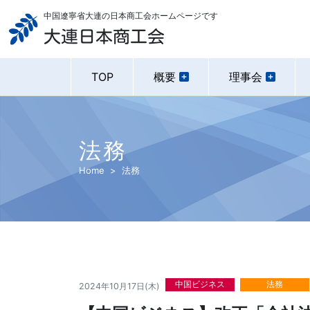
中国遼寧省大連の日本商工会ホームページです
大連日本商工会
TOP
概要
理事会
法務
Home
法務
中国ビジネス
法務
2024年10月17日(木)