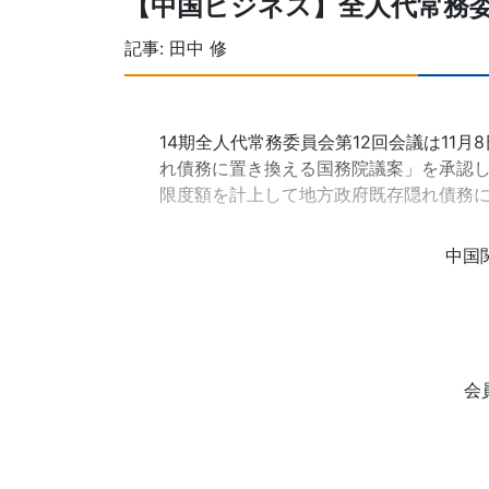
【中国ビジネス】全人代常務
記事:
田中 修
14期全人代常務委員会第12回会議は11月
れ債務に置き換える国務院議案」を承認し
限度額を計上して地方政府既存隠れ債務
中国
会