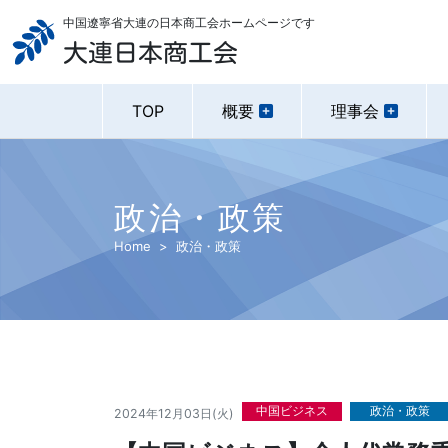
中国遼寧省大連の日本商工会ホームページです
大連日本商工会
TOP
概要
理事会
政治・政策
Home
政治・政策
中国ビジネス
政治・政策
2024年12月03日(火)