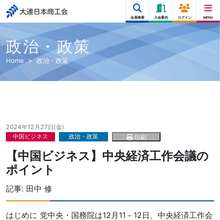
大連日本商工会
会員検索
入会案内
ログイン
MENU
政治・政策
Home
政治・政策
2024年12月27日(金)
中国ビジネス
政治・政策
印刷
【中国ビジネス】中央経済工作会議の
ポイント
記事:
田中 修
はじめに 党中央・国務院は12月11－12日、中央経済工作会