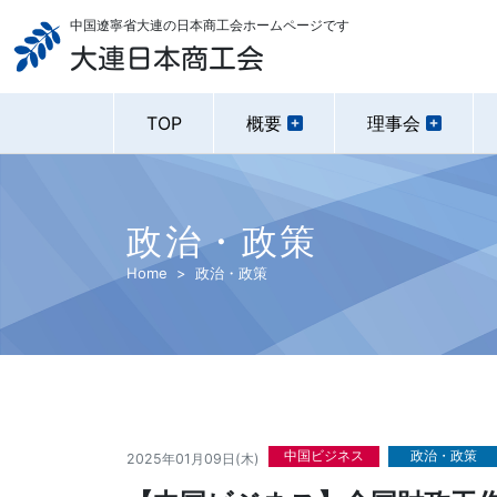
中国遼寧省大連の日本商工会ホームページです
大連日本商工会
TOP
概要
理事会
政治・政策
Home
政治・政策
中国ビジネス
政治・政策
2025年01月09日(木)