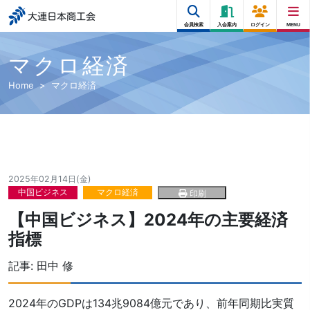
大連日本商工会
会員検索
入会案内
ログイン
MENU
マクロ経済
Home
マクロ経済
2025年02月14日(金)
中国ビジネス
マクロ経済
印刷
【中国ビジネス】2024年の主要経済
指標
記事:
田中 修
2024年のGDPは134兆9084億元であり、前年同期比実質