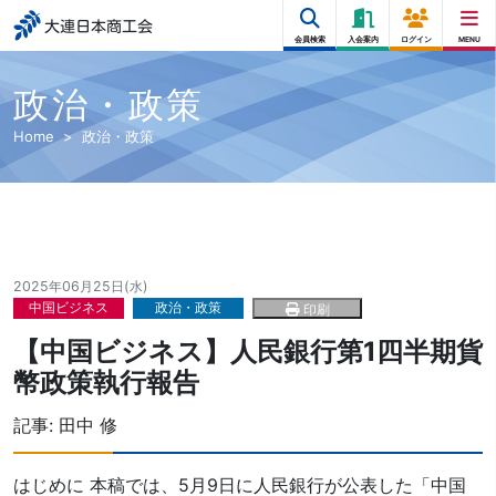
大連日本商工会
会員検索
入会案内
ログイン
MENU
政治・政策
Home
政治・政策
2025年06月25日(水)
中国ビジネス
政治・政策
印刷
【中国ビジネス】人民銀行第1四半期貨
幣政策執行報告
記事:
田中 修
はじめに 本稿では、5月9日に人民銀行が公表した「中国