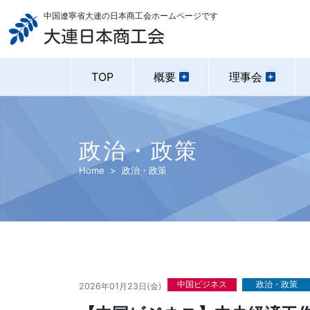
中国遼寧省大連の日本商工会ホームページです
大連日本商工会
TOP
概要
理事会
政治・政策
Home
政治・政策
中国ビジネス
政治・政策
2026年01月23日(金)