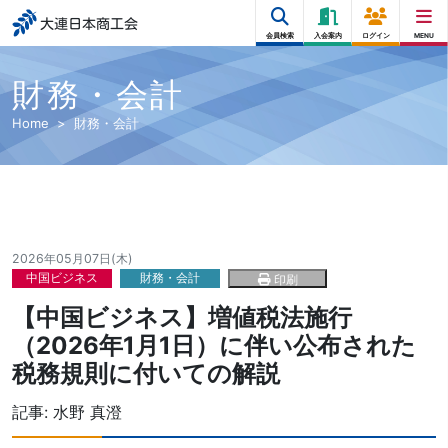
大連日本商工会
会員検索
入会案内
ログイン
MENU
財務・会計
Home
財務・会計
2026年05月07日(木)
中国ビジネス
財務・会計
印刷
【中国ビジネス】増値税法施行
（2026年1月1日）に伴い公布された
税務規則に付いての解説
記事:
水野 真澄