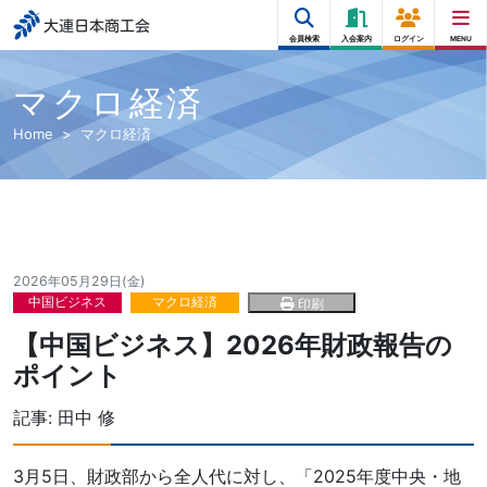
大連日本商工会
会員検索
入会案内
ログイン
MENU
マクロ経済
Home
マクロ経済
2026年05月29日(金)
中国ビジネス
マクロ経済
印刷
【中国ビジネス】2026年財政報告の
ポイント
記事:
田中 修
3月5日、財政部から全人代に対し、「2025年度中央・地