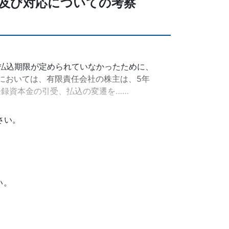
及び対応についての考察
の払込期限が定められていなかったために、
」においては、有限責任会社の株主は、5年
録資本金の引受、払込の変遷を……
さい。
い。