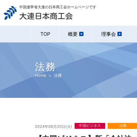
中国遼寧省大連の日本商工会ホームページです
大連日本商工会
TOP
概要
理事会
法務
Home
法務
中国ビジネス
法務
2024年08月20日(火)