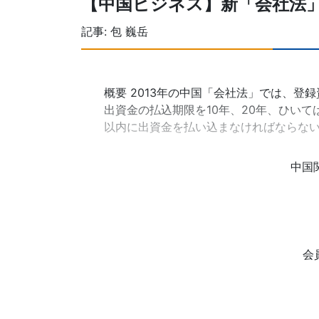
【中国ビジネス】新「会社法
記事:
包 巍岳
概要 2013年の中国「会社法」では、
出資金の払込期限を10年、20年、ひい
以内に出資金を払い込まなければならな
中国
会