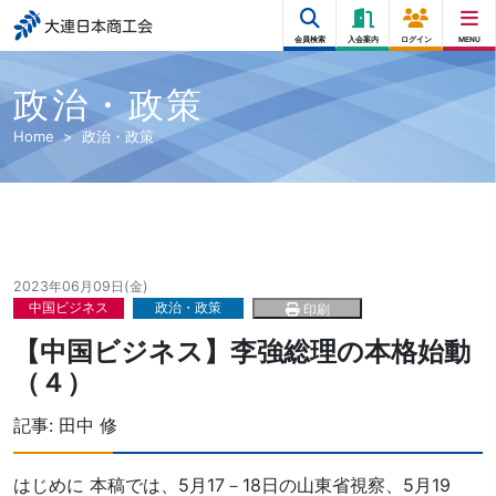
大連日本商工会
会員検索
入会案内
ログイン
MENU
政治・政策
Home
政治・政策
2023年06月09日(金)
中国ビジネス
政治・政策
印刷
【中国ビジネス】李強総理の本格始動
（４）
記事:
田中 修
はじめに 本稿では、5月17－18日の山東省視察、5月19