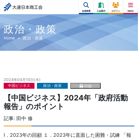
大連日本商工会
会員検索
入会案内
ログイン
MENU
政治・政策
Home
政治・政策
2024年04月10日(水)
中国ビジネス
政治・政策
印刷
【中国ビジネス】2024年「政府活動
報告」のポイント
記事:
田中 修
Ⅰ．2023年の回顧 １．2023年に直面した困難・試練 「報