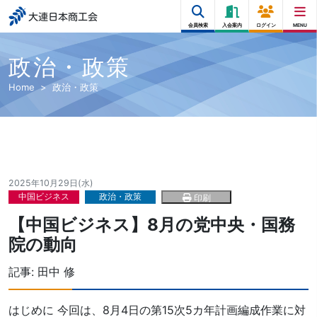
大連日本商工会
会員検索
入会案内
ログイン
MENU
政治・政策
Home
政治・政策
2025年10月29日(水)
中国ビジネス
政治・政策
印刷
【中国ビジネス】8月の党中央・国務
院の動向
記事:
田中 修
はじめに 今回は、8月4日の第15次5カ年計画編成作業に対