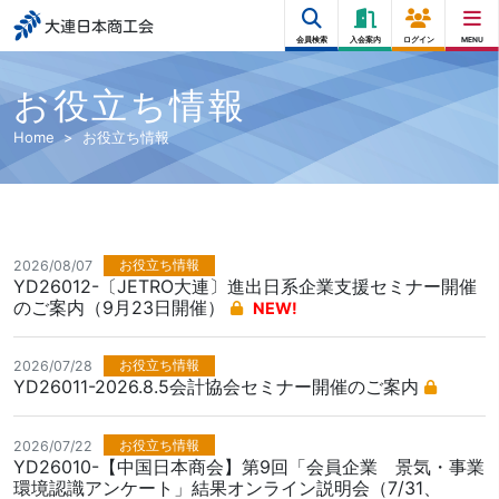
大連日本商工会
会員検索
入会案内
ログイン
MENU
お役立ち情報
Home
お役立ち情報
お役立ち情報
2026/08/07
YD26012-〔JETRO大連〕進出日系企業支援セミナー開催
のご案内（9月23日開催）
NEW!
お役立ち情報
2026/07/28
YD26011-2026.8.5会計協会セミナー開催のご案内
お役立ち情報
2026/07/22
YD26010-【中国日本商会】第9回「会員企業 景気・事業
環境認識アンケート」結果オンライン説明会（7/31、