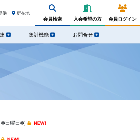
提供
所在地
会員検索
入会希望の方
会員ログイン
関連
集計機能
お問合せ
日✽日曜日✽)
NEW!
）
NEW!