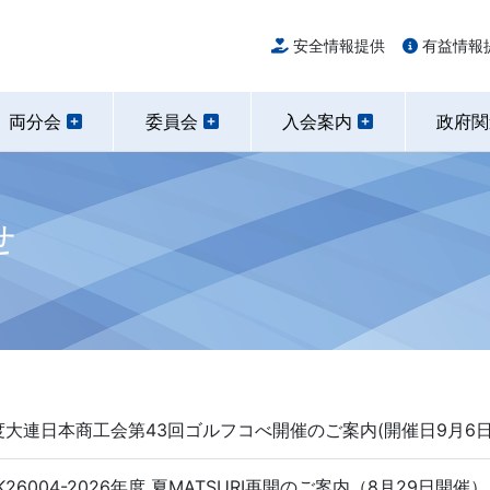
安全情報提供
有益情報
両分会
委員会
入会案内
政府
せ
26年度大連日本商工会第43回ゴルフコべ開催のご案内(開催日9月6
6004-2026年度 夏MATSURI再開のご案内（8月29日開催